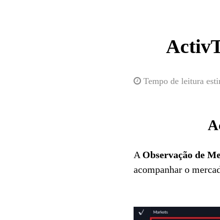
Activ
Tempo de leitura est
A
A
Observação de M
acompanhar o mercad