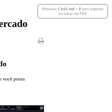
Pressione
Ctrl/Cmd + P
para imprimir
ou salvar em PDF
ercado
do
e você possa