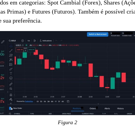
idos em categorias: Spot Cambial (Forex), Shares (Açõe
s Primas) e Futures (Futuros). Também é possível cria
e sua preferência.
Figura 2