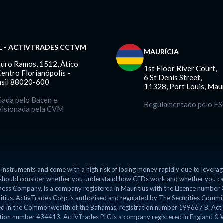
L - ACTIVTRADES CCTVM
MAURÍCIA
auro Ramos, 1512, Ático
1st Floor River Court,
Centro Florianópolis -
6 St Denis Street,
asil 88020-600
11328, Port Louis, Maur
iada pelo Bacen e
Regulamentado pelo F
visionada pela CVM
instruments and come with a high risk of losing money rapidly due to leverag
u should consider whether you understand how CFDs work and whether you can 
siness Company, is a company registered in Mauritius with the Licence numbe
tius. ActivTrades Corp is authorised and regulated by The Securities Commis
d in the Commonwealth of the Bahamas, registration number 199667 B. Activ
ration number 434413. ActivTrades PLC is a company registered in England & 