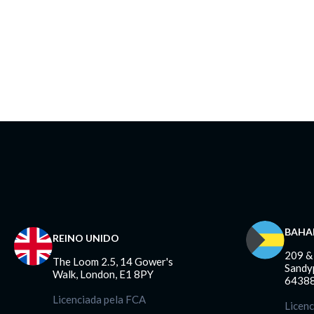
BAHA
REINO UNIDO
209 &
The Loom 2.5, 14 Gower's
Sandyp
Walk, London, E1 8PY
64388
Licenciada pela FCA
Licenc