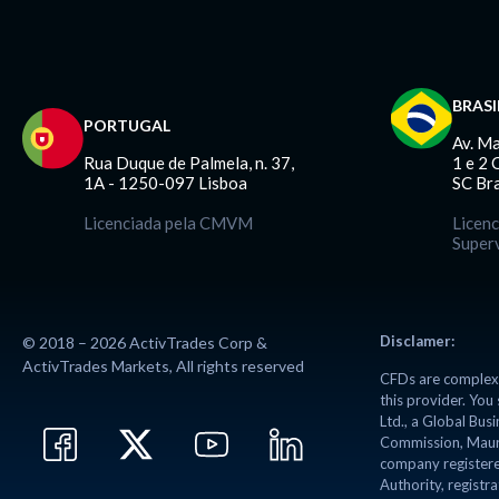
BRASI
PORTUGAL
Av. M
Rua Duque de Palmela, n. 37,
1 e 2 
1A - 1250-097 Lisboa
SC Br
Licenciada pela CMVM
Licenc
Super
Disclamer:
© 2018 – 2026 ActivTrades Corp &
ActivTrades Markets, All rights reserved
CFDs are complex 
this provider. Yo
Ltd., a Global Bu
Commission, Mauri
company registere
Authority, regist