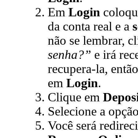
Em
Login
coloqu
da conta real e a
não se lembrar, c
senha?”
e irá re
recupera-la, então
em
Login
.
Clique em
Depos
Selecione a opçã
Você será redire