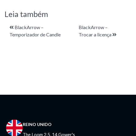
Leia também
BlackArrow –
BlackArrow –
Temporizador de Candle
Trocar a licença
REINO UNIDO
The Loom 2.5, 14 Gower's