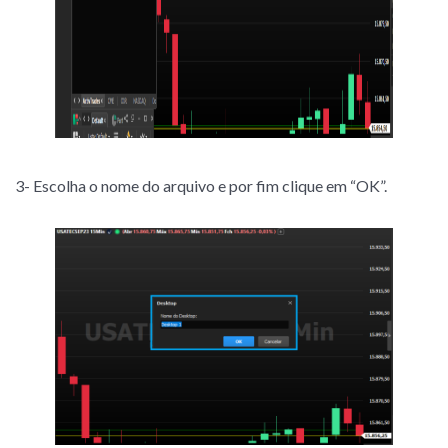
3- Escolha o nome do arquivo e por fim clique em “OK”.