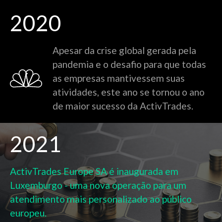
2020
Apesar da crise global gerada pela
pandemia e o desafio para que todas
as empresas mantivessem suas
atividades, este ano se tornou o ano
de maior sucesso da ActivTrades.
2021
ActivTrades Europe SA é inaugurada em
Luxemburgo - uma nova operação para um
atendimento mais personalizado ao público
europeu.