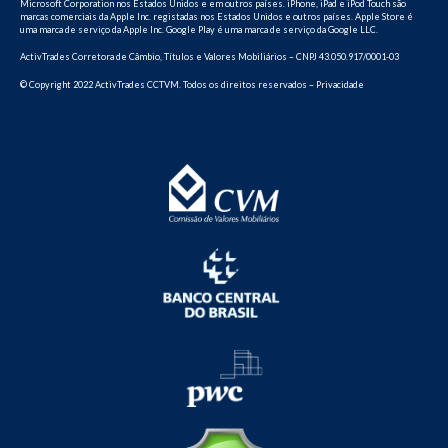
Microsoft Corporation nos Estados Unidos e em outros países. iPhone, iPad e iPod Touch são
marcas comerciais da Apple Inc. registadas nos Estados Unidos e outros países. Apple Store é
uma marca de serviço da Apple Inc. Google Play é uma marca de serviço da Google LLC.
ActivTrades Corretora de Câmbio, Títulos e Valores Mobiliários – CNPJ 43.050.917/0001-03
© Copyright 2022 ActivTrades CCTVM. Todos os direitos reservados – Privacidade