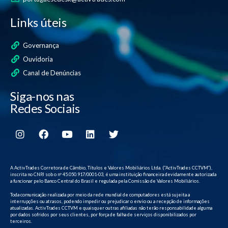
Links úteis
Governança
Ouvidoria
Canal de Denúncias
Siga-nos nas
Redes Sociais
A ActivTrades Corretora de Câmbio, Títulos e Valores Mobiliários Ltda. (“ActivTrades CCTVM”),
inscrita no CNPJ sob o nº 45.050.917/0001-03, é uma instituição financeira devidamente autorizada
a funcionar pelo Banco Central do Brasil e regulada pela Comissão de Valores Mobiliários.
Toda comunicação realizada por meio da rede mundial de computadores está sujeita a
interrupções ou atrasos, podendo impedir ou prejudicar o envio ou a recepção de informações
atualizadas. ActivTrades CCTVM e quaisquer outras afiliadas não terão responsabilidade alguma
por dados sofridos por seus clientes, por força de falha de serviços disponibilizados por
terceiros.