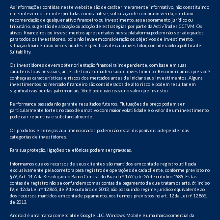
As informações contidas neste website são de caráter meramente informativo, não constituindo
e nem devendo ser interpretadas como análise, solicitação de compra ou venda, oferta ou
recomendação de qualquer ativo financeiro ou investimento, assessoramento jurídico ou
tributário, sugestão de alocação ou adoção de estratégias por parte da ActivTrades CCTVM. Os
ativos financeiros ou investimentos apresentados nesta plataforma podem não ser adequados
para todos os investidores, pois não leva em consideração os objetivos de investimento,
situação financeira ou necessidades específicas de cada investidor, considerando a política de
Suitability.
Os investidores devem obter orientação financeira independente, com base em suas
características pessoais, antes de tomar uma decisão de investimento. Recomendamos que você
conheça as características e riscos dos mercados antes de iniciar seus investimentos. Alguns
investimentos no mercado financeiro são considerados de alto risco e podem resultar em
significativas perdas patrimoniais. Você pode não reaver o valor que investiu.
Performance passada não garante resultados futuros. Flutuações de preço podem ser
particularmente fortes no caso de um ativo com maior volatilidade e o valor de um investimento
pode cair repentina e substancialmente.
Os produtos e serviços aqui mencionados podem não estar disponíveis a depender das
categorias de investidores.
Para sua proteção, ligações telefônicas podem ser gravadas.
Informamos que os recursos de seus clientes são mantidos em conta de registro utilizada
exclusivamente pela corretora para registro de operações de cada cliente, conforme previsto no
§ 6º, Art. 14-A da Resolução do Banco Central do Brasil nº 1.655, de 26 de outubro 1989. Estas
contas de registro não se confundem com as contas de pagamento de que tratam os arts. 6º, inciso
IV, e 12 da Lei nº 12.865, de 9 de outubro de 2013, não possuindo regime jurídico equivalente ao
dos recursos mantidos em conta de pagamento, nos termos previstos no art. 12 da Lei nº 12.865,
de 2013.
Android é uma marca comercial de Google LLC. Windows Mobile é uma marca comercial da