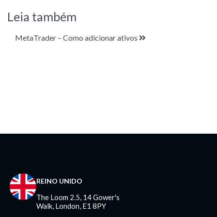
Leia também
MetaTrader – Como adicionar ativos
REINO UNIDO
The Loom 2.5, 14 Gower's
Walk, London, E1 8PY