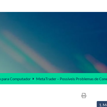
o para Computador
MetaTrader – Possíveis Problemas de Cone
1. M