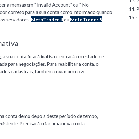
13. 
ceber a mensagem ” Invalid Account” ou ” No
14. 
rvidor correto para a sua conta como informado quando
15. 
 os servidores:
MetaTrader 4
ou
MetaTrader 5
.
nativa
 a sua conta ficará inativa e entrará em estado de
da para negociações. Para reabilitar a conta, o
 dados cadastrais, também enviar um novo
uma conta demo depois deste período de tempo,
xistente. Precisará criar uma nova conta