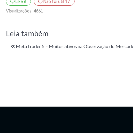
Like
8
Não foi útil
17
Visualizações:
4661
Leia também
MetaTrader 5 – Muitos ativos na Observação do Mercad