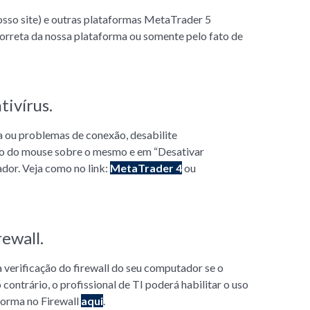
osso site) e outras plataformas MetaTrader 5
correta da nossa plataforma ou somente pelo fato de
tivírus.
cia ou problemas de conexão, desabilite
to do mouse sobre o mesmo e em “Desativar
dor. Veja como no link:
MetaTrader 4
ou
rewall.
 a verificação do firewall do seu computador se o
ontrário, o profissional de TI poderá habilitar o uso
forma no Firewall
aqui
.