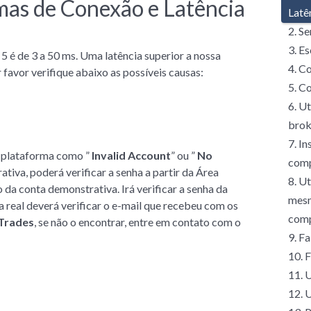
mas de Conexão e Latência
Latê
2. Se
3. E
 é de 3 a 50 ms. Uma latência superior a nossa
4. C
 favor verifique abaixo as possíveis causas:
5. C
6. U
brok
7. I
a plataforma como ”
Invalid Account
” ou ”
No
comp
tiva, poderá verificar a senha a partir da Área
8. U
 da conta demonstrativa. Irá verificar a senha da
mesm
a real deverá verificar o e-mail que recebeu com os
comp
vTrades
, se não o encontrar, entre em contato com o
9. F
10. 
11. 
12. 