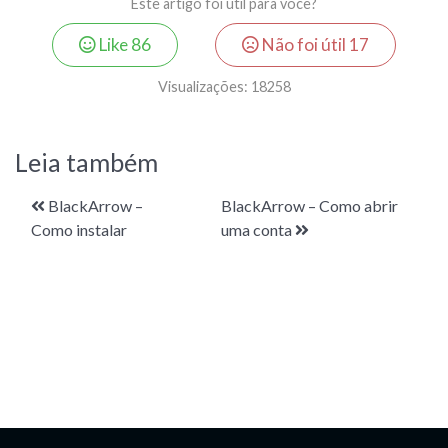
Este artigo foi útil para você?
Like
86
Não foi útil
17
Visualizações:
18258
Leia também
BlackArrow –
BlackArrow – Como abrir
Como instalar
uma conta