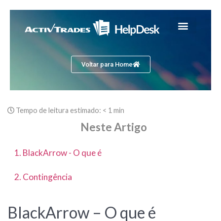
Voltar para Home
Tempo de leitura estimado:
< 1 min
Neste Artigo
1. BlackArrow - O que é
2. Contingência
BlackArrow – O que é