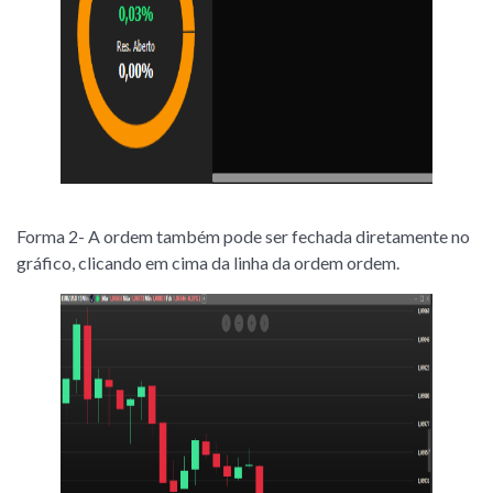
Forma 2- A ordem também pode ser fechada diretamente no
gráfico, clicando em cima da linha da ordem ordem.