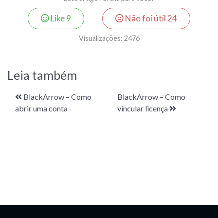
Like
9
Não foi útil
24
Visualizações:
2476
Leia também
BlackArrow – Como
BlackArrow – Como
abrir uma conta
vincular licença